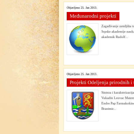
Objavljeno 25. Jan 2013.
Međunarodni projekti
Zagađivanje zemljišta t
Srpske akademije nauka
akademik Rudolf...
Objavljeno 25. Jan 2013.
Projekti Odeljenja prirodnih i
Sinteza i karakterizaci
Vukadin Leovac Matemat
Endre Pap Farmakokinet
Branimir...