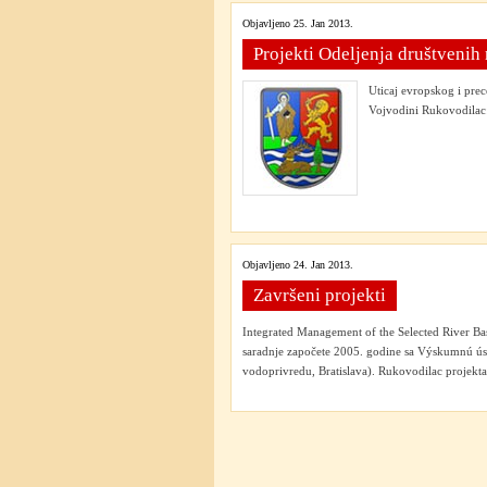
Objavljeno 25. Jan 2013.
Projekti Odeljenja društvenih
Uticaj evropskog i prec
Vojvodini Rukovodilac:
Objavljeno 24. Jan 2013.
Završeni projekti
Integrated Management of the Selected River B
saradnje započete 2005. godine sa Výskumnú ústa
vodoprivredu, Bratislava). Rukovodilac projekt