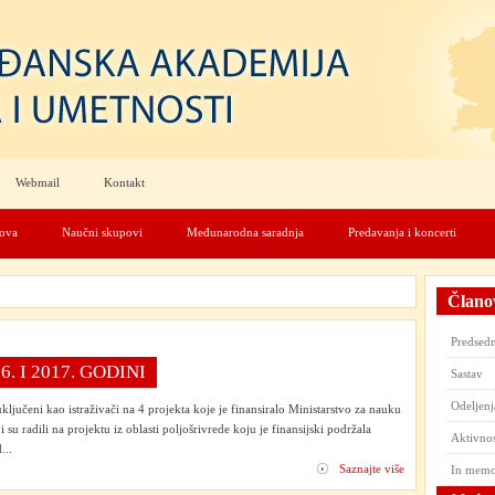
Webmail
Kontakt
nova
Naučni skupovi
Međunarodna saradnja
Predavanja i koncerti
Člano
Predsedn
. I 2017. GODINI
Sastav
Odeljenj
ključeni kao istraživači na 4 projekta koje je finansiralo Ministarstvo za nauku
 su radili na projektu iz oblasti poljošrivrede koju je finansijski podržala
Aktivnos
...
Saznajte više
In mem