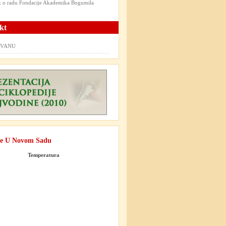
ik o radu Fondacije Akademika Bogumila
kt
t VANU
e U Novom Sadu
Temperatura