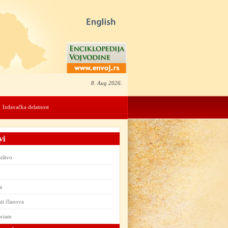
8. Aug 2026.
Izdavačka delatnost
vi
ištvo
a
ti članova
oriam