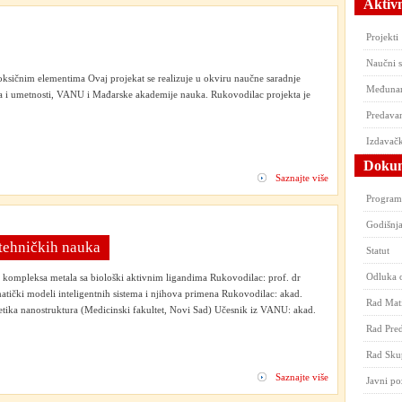
Aktivn
Projekti
Naučni 
oksičnim elementima Ovaj projekat se realizuje u okviru naučne saradnje
Međunar
 i umetnosti, VANU i Mađarske akademije nauka. Rukovodilac projekta je
Predavan
Izdavačk
Dokum
Saznajte više
Program
Godišnja
 tehničkih nauka
Statut
Odluka 
ja kompleksa metala sa biološki aktivnim ligandima Rukovodilac: prof. dr
ički modeli inteligentnih sistema i njihova primena Rukovodilac: akad.
Rad Mati
ika nanostruktura (Medicinski fakultet, Novi Sad) Učesnik iz VANU: akad.
Rad Pred
Rad Sku
Saznajte više
Javni po