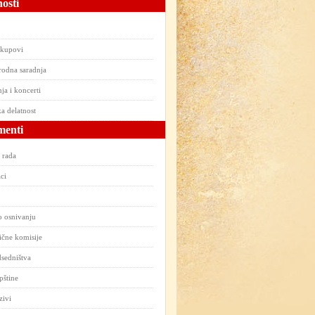
osti
skupovi
odna saradnja
ja i koncerti
a delatnost
enti
 rada
ci
o osnivanju
čne komisije
sedništva
pštine
zivi