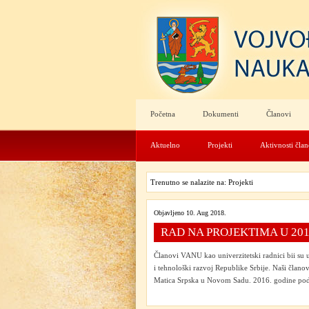
Početna
Dokumenti
Članovi
Aktuelno
Projekti
Aktivnosti čla
Trenutno se nalazite na: Projekti
Objavljeno 10. Aug 2018.
RAD NA PROJEKTIMA U 2016
Članovi VANU kao univerzitetski radnici bii su u
i tehnološki razvoj Republike Srbije. Naši članovi
Matica Srpska u Novom Sadu. 2016. godine pod