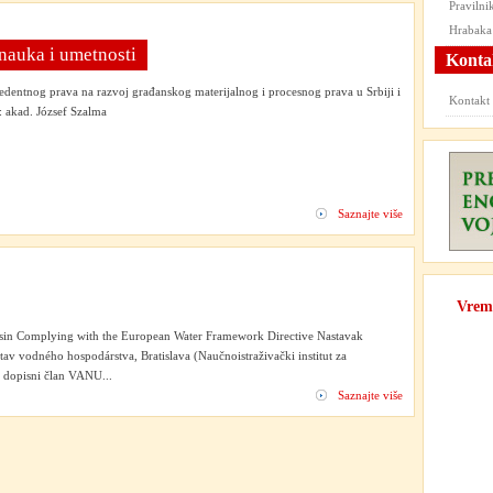
Praviln
Hrabaka
 nauka i umetnosti
Konta
edentnog prava na razvoj građanskog materijalnog i procesnog prava u Srbiji i
Kontak
 akad. József Szalma
Saznajte više
Vrem
asin Complying with the European Water Framework Directive Nastavak
v vodného hospodárstva, Bratislava (Naučnoistraživački institut za
a dopisni član VANU...
Saznajte više