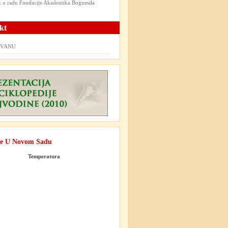
ik o radu Fondacije Akademika Bogumila
kt
t VANU
e U Novom Sadu
Temperatura