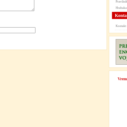
Praviln
Hrabaka
Konta
Kontak
Vrem