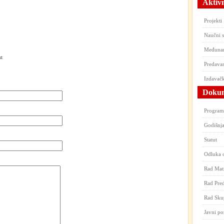
Aktivn
Projekti
Naučni 
Međunar
st
Predavan
Izdavačk
Dokum
Program
Godišnja
Statut
Odluka 
Rad Mati
Rad Pred
Rad Sku
Javni po