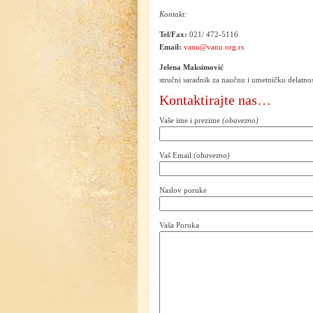
Kontakt:
Tel/Fax:
021/ 472-5116
Email:
vanu@vanu.org.rs
Jelena Maksimović
stručni saradnik za naučnu i umetničku delatno
Kontaktirajte nas…
Vaše ime i prezime
(obavezno)
Vaš Email
(obavezno)
Naslov poruke
Vaša Poruka