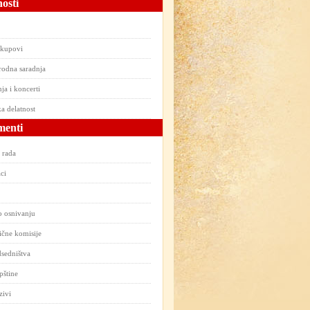
osti
skupovi
odna saradnja
ja i koncerti
a delatnost
enti
 rada
ci
o osnivanju
čne komisije
sedništva
pštine
zivi