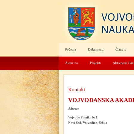
Početna
Dokumenti
Članovi
Aktuelno
Projekti
Aktivnosti čla
Kontakt
VOJVOĐANSKA AKADE
Adresa:
Vojvode Putnika br.1,
Novi Sad, Vojvodina, Srbija