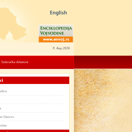
9. Aug 2026.
Izdavačka delatnost
vi
ištvo
a
ti članova
oriam