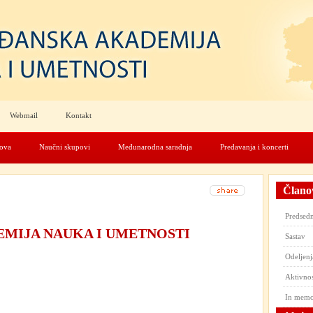
Webmail
Kontakt
nova
Naučni skupovi
Međunarodna saradnja
Predavanja i koncerti
Člano
Predsedn
MIJA NAUKA I UMETNOSTI
Sastav
Odeljenj
Aktivnos
In mem