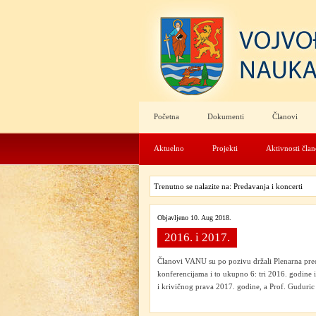
Početna
Dokumenti
Članovi
Aktuelno
Projekti
Aktivnosti čla
Trenutno se nalazite na: Predavanja i koncerti
Objavljeno 10. Aug 2018.
2016. i 2017.
Članovi VANU su po pozivu držali Plenarna pr
konferencijama i to ukupno 6: tri 2016. godine 
i krivičnog prava 2017. godine, a Prof. Guduric j