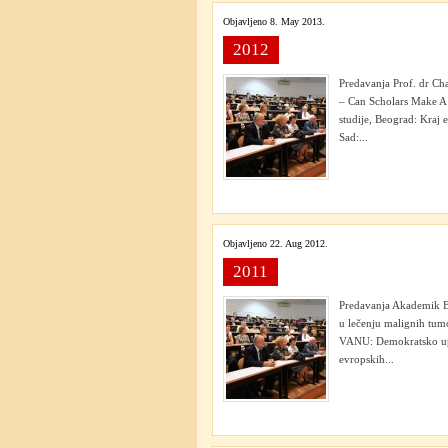
Objavljeno 8. May 2013.
2012
Predavanja Prof. dr Ch
– Can Scholars Make A D
studije, Beograd: Kraj 
Sad:...
Objavljeno 22. Aug 2012.
2011
Predavanja Akademik Br
u lečenju malignih tumo
VANU: Demokratsko upra
evropskih...