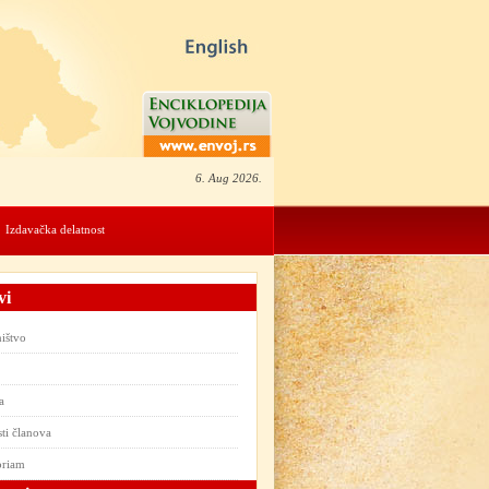
6. Aug 2026.
Izdavačka delatnost
vi
ištvo
a
ti članova
oriam