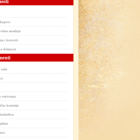
osti
skupovi
odna saradnja
ja i koncerti
a delatnost
enti
 rada
ci
o osnivanju
čne komisije
sedništva
pštine
zivi