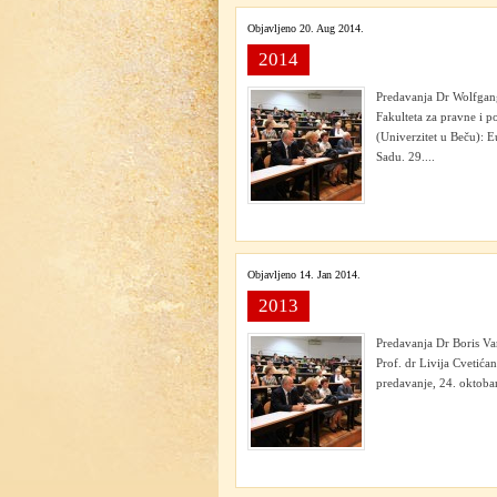
Objavljeno 20. Aug 2014.
2014
Predavanja Dr Wolfgang
Fakulteta za pravne i p
(Univerzitet u Beču): E
Sadu. 29....
Objavljeno 14. Jan 2014.
2013
Predavanja Dr Boris Var
Prof. dr Livija Cvetić
predavanje, 24. oktoba