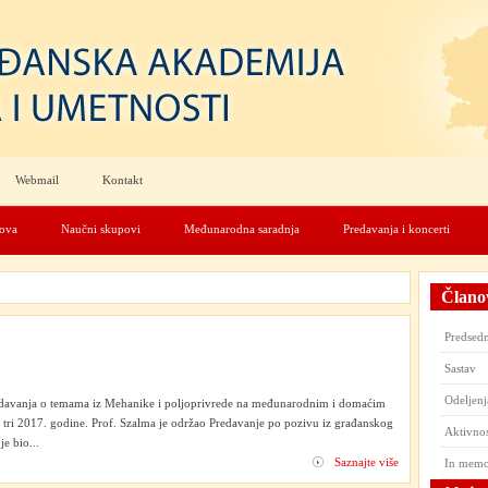
Webmail
Kontakt
nova
Naučni skupovi
Međunarodna saradnja
Predavanja i koncerti
Člano
Predsedn
Sastav
Odeljenj
edavanja o temama iz Mehanike i poljoprivrede na međunarodnim i domaćim
i tri 2017. godine. Prof. Szalma je održao Predavanje po pozivu iz građanskog
Aktivnos
e bio...
Saznajte više
In mem