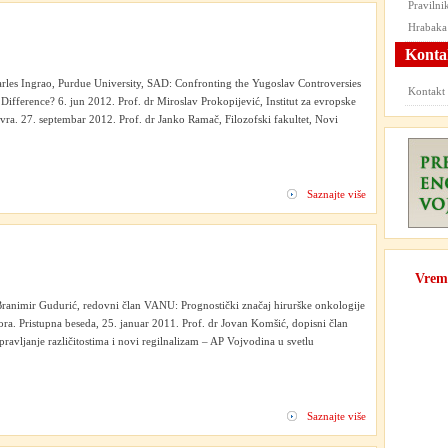
Praviln
Hrabaka
Konta
arles Ingrao, Purdue University, SAD: Confronting the Yugoslav Controversies
Kontak
ifference? 6. jun 2012. Prof. dr Miroslav Prokopijević, Institut za evropske
evra. 27. septembar 2012. Prof. dr Janko Ramač, Filozofski fakultet, Novi
Saznajte više
Vrem
animir Gudurić, redovni član VANU: Prognostički značaj hirurške onkologije
ra. Pristupna beseda, 25. januar 2011. Prof. dr Jovan Komšić, dopisni član
vljanje različitostima i novi regilnalizam – AP Vojvodina u svetlu
Saznajte više