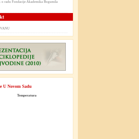
ik o radu Fondacije Akademika Bogumila
kt
t VANU
e U Novom Sadu
Temperatura