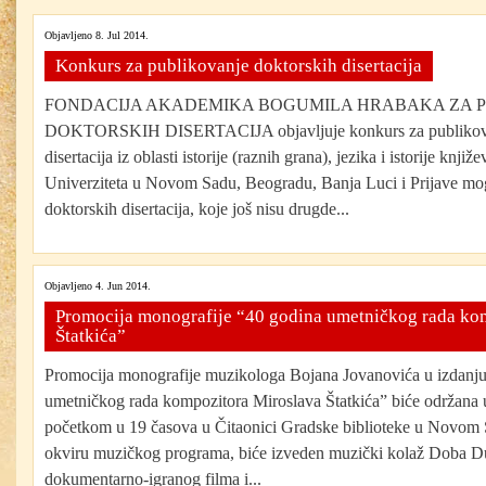
Objavljeno 8. Jul 2014.
Konkurs za publikovanje doktorskih disertacija
FONDACIJA AKADEMIKA BOGUMILA HRABAKA ZA 
DOKTORSKIH DISERTACIJA objavljuje konkurs za publikovan
disertacija iz oblasti istorije (raznih grana), jezika i istorije knjiž
Univerziteta u Novom Sadu, Beogradu, Banja Luci i Prijave mog
doktorskih disertacija, koje još nisu drugde...
Objavljeno 4. Jun 2014.
Promocija monografije “40 godina umetničkog rada ko
Štatkića”
Promocija monografije muzikologa Bojana Jovanovića u izdan
umetničkog rada kompozitora Miroslava Štatkića” biće održana u 
početkom u 19 časova u Čitaonici Gradske biblioteke u Novom
okviru muzičkog programa, biće izveden muzički kolaž Doba Du
dokumentarno-igranog filma i...