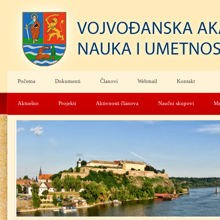
Početna
Dokumenti
Članovi
Webmail
Kontakt
Aktuelno
Projekti
Aktivnosti članova
Naučni skupovi
Me