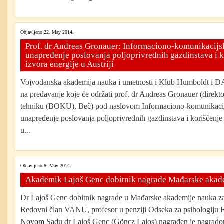
Objavljeno 22. May 2014.
Prof. dr Andreas Gronauer: Informaciono-komunikacijsk
unapređenje poslovanja poljoprivrednih gazdinstava i k
izvora energije u Austriji
Vojvođanska akademija nauka i umetnosti i Klub Humboldt i DA
na predavanje koje će održati prof. dr Andreas Gronauer (direktor
tehniku (BOKU), Beč) pod naslovom Informaciono-komunikacijs
unapređenje poslovanja poljoprivrednih gazdinstava i korišćenje 
u...
Objavljeno 8. May 2014.
Akademik Lajoš Genc dobitnik nagrade Mađarske akad
Dr Lajoš Genc dobitnik nagrade u Mađarske akademije nauka za
Redovni član VANU, profesor u penziji Odseka za psihologiju F
Novom Sadu dr Lajoš Genc (Göncz Lajos) nagrađen je nagradom