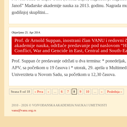
Janoš” Mađarske akademije nauka za 2013. godinu. Nagrada mu 
godišnjoj skupštini...
Objavljeno 25. Apr 2014.
Prof. dr Arnold Suppan, inostrani član VANU i redovni č
akademije nauka, održaće predavanje pod naslovom “Hit
Conflict, War and Gencide in East, Central and South-E
Prof. Suppan će predavanje održati u dva termina: * ponedeljak, 
APV, sa početkom u 19 časova i * utorak, 29. aprila u Multimedij
Univerziteta u Novom Sadu, sa početkom u 12,30 časova.
Strana 8 od 18
« Prva
«
...
6
7
8
9
10
...
»
Poslednja »
2010 - 2026 © VOJVOĐANSKA AKADEMIJA NAUKA I UMETNOSTI
vanu@vanu.org.rs