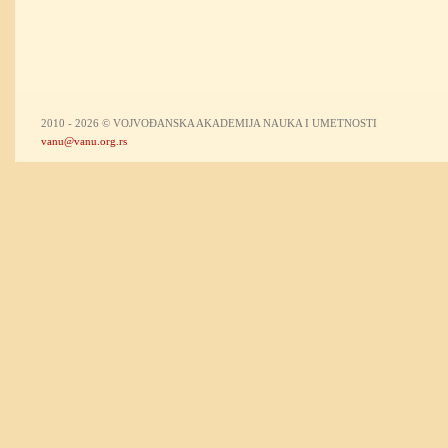
2010 - 2026 © VOJVOĐANSKA AKADEMIJA NAUKA I UMETNOSTI
vanu@vanu.org.rs