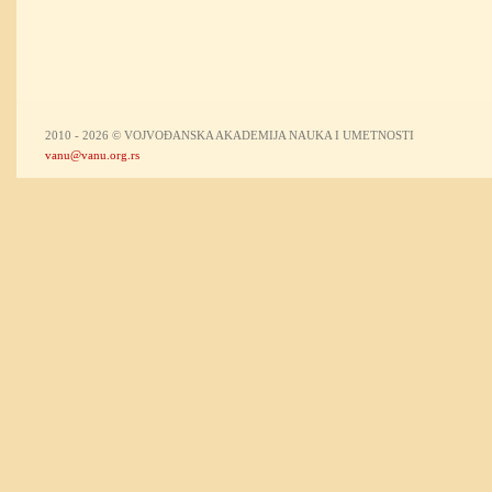
2010 - 2026 © VOJVOĐANSKA AKADEMIJA NAUKA I UMETNOSTI
vanu@vanu.org.rs