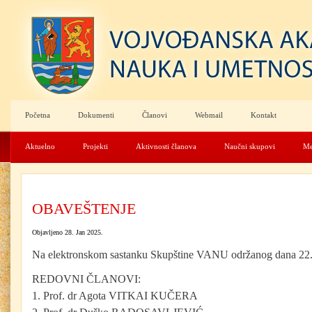
Početna
Dokumenti
Članovi
Webmail
Kontakt
Aktuelno
Projekti
Aktivnosti članova
Naučni skupovi
Me
OBAVEŠTENJE
Objavljeno 28. Jan 2025.
Na elektronskom sastanku Skupštine VANU održanog dana 22.1
REDOVNI ČLANOVI:
1. Prof. dr Agota VITKAI KUČERA