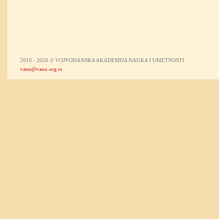
2010 - 2026 © VOJVOĐANSKA AKADEMIJA NAUKA I UMETNOSTI
vanu@vanu.org.rs