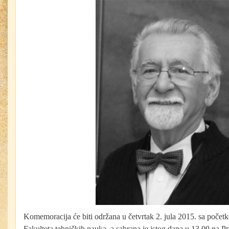
Komemoracija će biti održana u četvrtak 2. jula 2015. sa počet
Fakulteta tehničkih nauka, a sahrana je istog dana u 13,00 na 