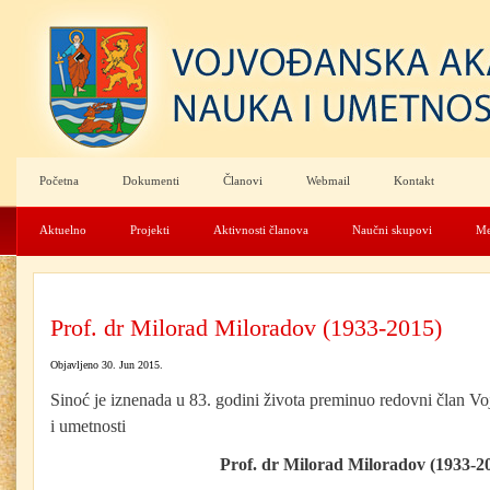
Početna
Dokumenti
Članovi
Webmail
Kontakt
Aktuelno
Projekti
Aktivnosti članova
Naučni skupovi
Me
Prof. dr Milorad Miloradov (1933-2015)
Objavljeno 30. Jun 2015.
Sinoć je iznenada u 83. godini života preminuo redovni član 
i umetnosti
Prof. dr Milorad Miloradov (1933-2