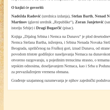
O knjizi će govoriti:
Nadežda Radović
(urednica izdanja),
Stefan Barth
,
Nenad No
Martinov
(glavni urednik „Republike“),
Zoran Janjetović
(sar
istoriju Srbije) i
Dragi Bugarčić
(pisac).
Knjiga „Dijalog Srbina i Nemca na Dunavu“ je plod desetodne
Nemca Stefana Bartha, inženjera, i Srbina Nenada Novaka Stefa
Beograda, upriličenog na Fruškoj gori, iznad Dunava, od strane
povodom tristote godišnjice naseljavanja Nemaca na dunavsko
otvoreno razgovaraju, u pojedinim trenucima strasno, o temama
srpskim odnosima, doseljavanjem Nemaca, kao i Srba u Podunavl
za prevazilaženjem vremena obmana.
Građenje uzajamnog razumevanja je njihov zajednički poduhva