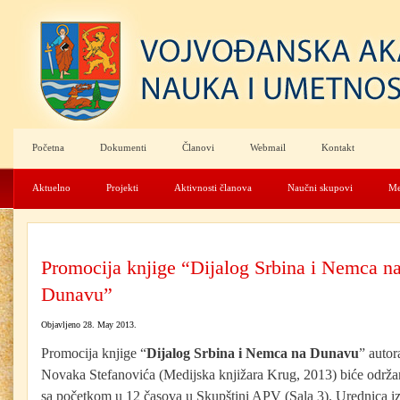
Početna
Dokumenti
Članovi
Webmail
Kontakt
Aktuelno
Projekti
Aktivnosti članova
Naučni skupovi
Me
Promocija knjige “Dijalog Srbina i Nemca n
Dunavu”
Objavljeno 28. May 2013.
Promocija knjige “
Dijalog Srbina i Nemca na Dunavu
” autor
Novaka Stefanovića (Medijska knjižara Krug, 2013) biće održa
sa početkom u 12 časova u Skupštini APV (Sala 3). Urednica i