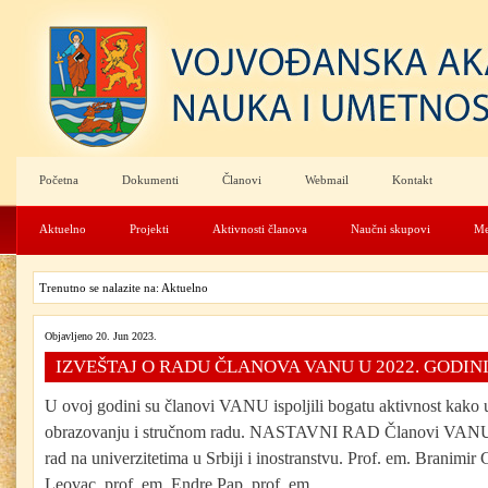
Početna
Dokumenti
Članovi
Webmail
Kontakt
Aktuelno
Projekti
Aktivnosti članova
Naučni skupovi
Me
Trenutno se nalazite na: Aktuelno
Objavljeno 20. Jun 2023.
IZVEŠTAJ O RADU ČLANOVA VANU U 2022. GODIN
U ovoj godini su članovi VANU ispoljili bogatu aktivnost kako u
obrazovanju i stručnom radu. NASTAVNI RAD Članovi VANU s
rad na univerzitetima u Srbiji i inostranstvu. Prof. em. Branimir
Leovac, prof. em. Endre Pap, prof. em....