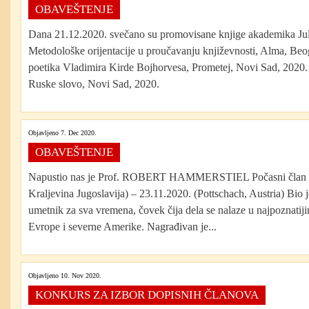
OBAVEŠTENJE
Dana 21.12.2020. svečano su promovisane knjige akademika Jul
Metodološke orijentacije u proučavanju književnosti, Alma, Beo
poetika Vladimira Kirde Bojhorvesa, Prometej, Novi Sad, 2020. 3
Ruske slovo, Novi Sad, 2020.
Objavljeno 7. Dec 2020.
OBAVEŠTENJE
Napustio nas je Prof. ROBERT HAMMERSTIEL Počasni član 
Kraljevina Jugoslavija) – 23.11.2020. (Pottschach, Austria) Bio j
umetnik za sva vremena, čovek čija dela se nalaze u najpoznatij
Evrope i severne Amerike. Nagrađivan je...
Objavljeno 10. Nov 2020.
KONKURS ZA IZBOR DOPISNIH ČLANOVA