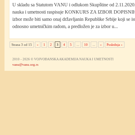
U skladu sa Statutom VANU i odlukom Skupštine od 2.11.2020
nauka i umetnosti raspisuje KONKURS ZA IZBOR DOPISN
izbor može biti samo onaj državljanin Republike Srbije koji se 
odnosno umetničkim radom, a predložen je za izbor u...
Strana 3 od 15
«
1
2
3
4
5
...
10
...
»
Poslednja »
2010 - 2026 © VOJVOĐANSKA AKADEMIJA NAUKA I UMETNOSTI
vanu@vanu.org.rs