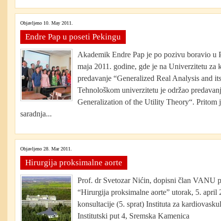
Objavljeno 10. May 2011.
Endre Pap u poseti Pekingu
Akademik Endre Pap je po pozivu boravio u P
maja 2011. godine, gde je na Univerzitetu za
predavanje “Generalized Real Analysis and its
Tehnološkom univerzitetu je održao predavan
Generalization of the Utility Theory“. Pritom
saradnja...
Objavljeno 28. Mar 2011.
Hirurgija proksimalne aorte
Prof. dr Svetozar Nićin, dopisni član VANU p
“Hirurgija proksimalne aorte” utorak, 5. april
konsultacije (5. sprat) Instituta za kardiovask
Institutski put 4, Sremska Kamenica