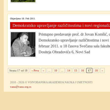
Objavljeno 18. Feb 2011.
Demokratsko upravljanje različitostima i novi regional
Pristupno predavanje prof. dr Jovan Komšić,
Demokratsko upravljanje različitostima i novi 
februar 2011. u 18 časova Svečana sala fakult
Dositeja Obradovića 6, Novi Sad
Strana 17 od 18
« Prva
«
...
10
...
14
15
16
17
18
»
2010 - 2026 © VOJVOĐANSKA AKADEMIJA NAUKA I UMETNOSTI
vanu@vanu.org.rs