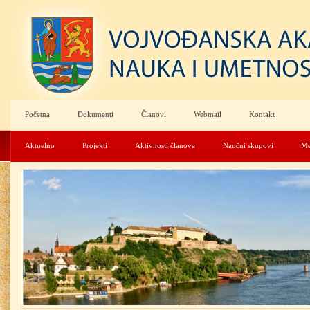
Početna
Dokumenti
Članovi
Webmail
Kontakt
Aktuelno
Projekti
Aktivnosti članova
Naučni skupovi
Me