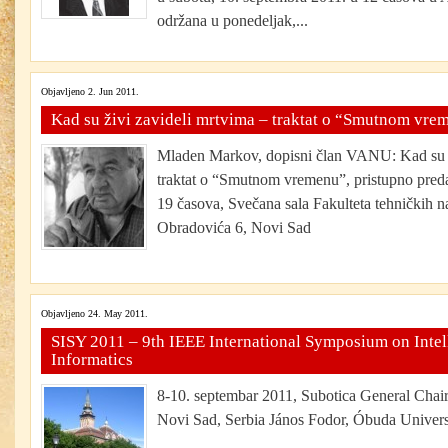
održana u ponedeljak,...
Objavljeno 2. Jun 2011.
Kad su živi zavideli mrtvima – traktat o “Smutnom vre
Mladen Markov, dopisni član VANU: Kad su ž
traktat o “Smutnom vremenu”, pristupno predav
19 časova, Svečana sala Fakulteta tehničkih n
Obradovića 6, Novi Sad
Objavljeno 24. May 2011.
SISY 2011 – 9th IEEE International Symposium on Intel
Informatics
8-10. septembar 2011, Subotica General Chair
Novi Sad, Serbia János Fodor, Óbuda Universi