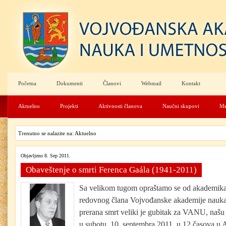
Početna
Dokumenti
Članovi
Webmail
Kontakt
Aktuelno
Projekti
Aktivnosti članova
Naučni skupovi
Me
Trenutno se nalazite na: Aktuelno
Objavljeno 8. Sep 2011.
Obaveštenje o smrti Ferenca Gaála (1941-2011)
Sa velikom tugom opraštamo se od akademika
redovnog člana Vojvođanske akademije nauka
prerana smrt veliki je gubitak za VANU, našu 
u subotu, 10. septembra 2011. u 12 časova u 