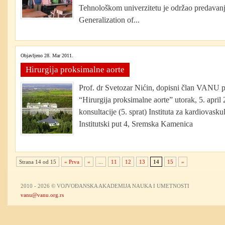
Tehnološkom univerzitetu je održao predavan
Generalization of...
Objavljeno 28. Mar 2011.
Hirurgija proksimalne aorte
Prof. dr Svetozar Nićin, dopisni član VANU p
“Hirurgija proksimalne aorte” utorak, 5. april
konsultacije (5. sprat) Instituta za kardiovask
Institutski put 4, Sremska Kamenica
Strana 14 od 15
« Prva
«
...
11
12
13
14
15
»
2010 - 2026 © VOJVOĐANSKA AKADEMIJA NAUKA I UMETNOSTI
vanu@vanu.org.rs