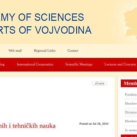
Web mail
Regional Links
Contact
hing
International Cooperation
Scientific Meetings
Lectures and Concerts
Membe
Presiden
Member
Division
Members’
nih i tehničkih nauka
Posted on Jul 28, 2010
In mem