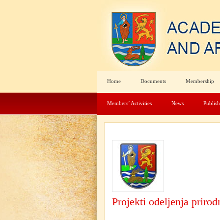
Home
Documents
Membership
Members’ Activities
News
Publis
Projekti odeljenja prirod