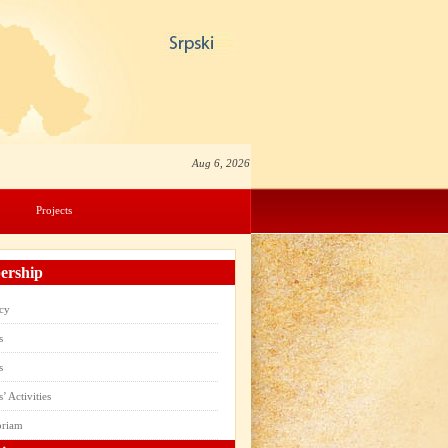
Aug 6, 2026
Projects
rship
cy
s
s
 Activities
oriam