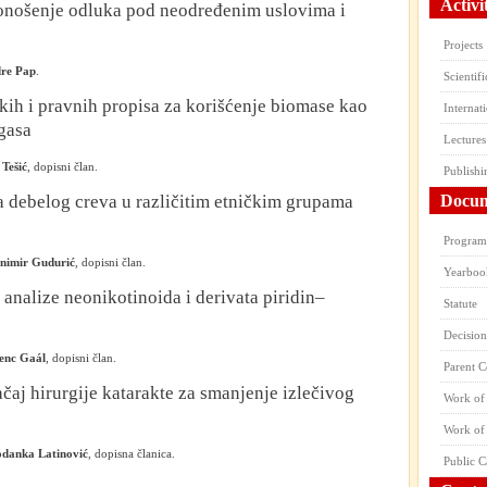
Activi
onošenje odluka pod neodređenim uslovima i
Projects
re Pap
.
Scientif
ih i pravnih propisa za korišćenje biomase kao
Internat
gasa
Lectures
 Tešić
, dopisni član.
Publishi
 debelog creva u različitim etničkim grupama
Docum
Program 
nimir Gudurić
, dopisni član.
Yearboo
analize neonikotinoida i derivata piridin–
Statute
Decision
enc Gaál
, dopisni član.
Parent 
načaj hirurgije katarakte za smanjenje izlečivog
Work of 
Work of
danka Latinović
, dopisna članica.
Public C