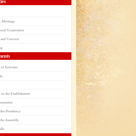
ties
ic Meetings
ional Cooperation
 and Concerts
ng
ents
of Activities
ks
 on the Establishment
Committee
the Presidency
 the Assembly
alls