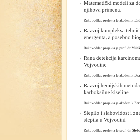
Matematički modeli za d
njihova primena.
Rukovodilac projekta je akademik
End
Razvoj kompleksa tehničk
energenta, a posebno bio
Rukovodilac projekta je prof. dr
Miloš
Rana detekcija karcinoma
Vojvodine
Rukovodilac projekta je akademik
Bra
Razvoj hemijskih metoda 
karboksilne kiseline
Rukovodilac projekta je akademik
Fer
Slepilo i slabovidost i z
slepila u Vojvodini
Rukovodilac projekta je prof. dr.
Slobo