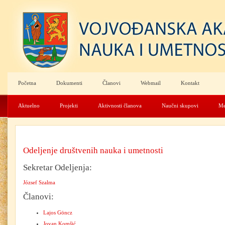
Početna
Dokumenti
Članovi
Webmail
Kontakt
Aktuelno
Projekti
Aktivnosti članova
Naučni skupovi
Me
Odeljenje društvenih nauka i umetnosti
Sekretar Odeljenja:
József Szalma
Članovi:
Lajos Göncz
Jovan Komšić