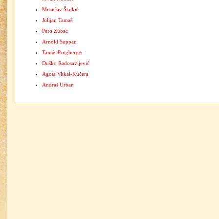
Miroslav Štatkić
Julijan Tamaš
Pero Zubac
Arnold Suppan
Tamás Prugberger
Duško Radosavljević
Agota Vitkai-Kučera
Andraš Urban