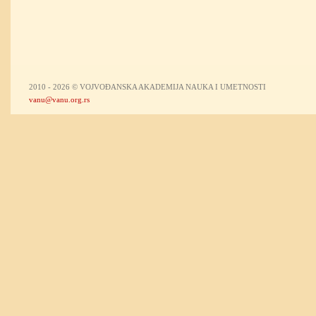
2010 - 2026 © VOJVOĐANSKA AKADEMIJA NAUKA I UMETNOSTI
vanu@vanu.org.rs