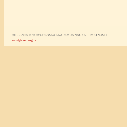
2010 - 2026 © VOJVOĐANSKA AKADEMIJA NAUKA I UMETNOSTI
vanu@vanu.org.rs