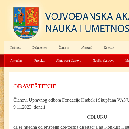
Početna
Dokumenti
Članovi
Webmail
Kontakt
Aktuelno
Projekti
Aktivnosti članova
Naučni skupovi
Me
OBAVEŠTENJE
Članovi Upravnog odbora Fondacije Hrabak i Skupština VANU 
9.11.2023. doneli
ODLUKU
da se nijedna od prispelih doktorska disertacija na Konkurs Hr