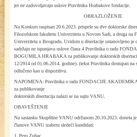
jer ne zadovoljavaju uslove Pravilnika Hrabakove fondacije.
OBRAZLOŽENJE
Na Konkurs raspisan 20.6.2023. prispele su dve doktorske diser
Filozofskom fakultetu Univerziteta u Novom Sadi, a druga na Fa
Univerziteta u Beogradu. Uvidom u disertacije ustanovljeno je d
sadržaju ne ispunjava uslove člana 4 Pravilnika o radu 
BOGUMILA HRABAKA za publikovanje doktorskih disertacija
12/2914 od 01.06.2014. godine). (tekst Pravilnika dostupan na
odlučeno kao u dispozitivu.
NAPOMENA: Pravilnika o radu FONDACIJE AKADEM
za publikovanje
doktorskih disertacija nalazi se na sajtu VANU.
OBAVEŠTENJE
Na sastanku Skupštine VANU održanom 20.10.2023. doneta je 
članove VANU izaberu sledeći kandidati:
1. Pero Zubac