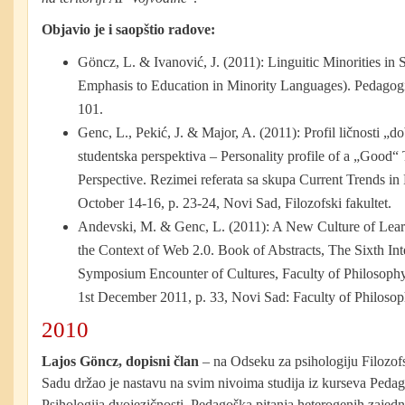
Objavio je i saopštio radove:
Göncz, L. & Ivanović, J. (2011): Linguitic Minorities in 
Emphasis to Education in Minority Languages). Pedagogijs
101.
Genc, L., Pekić, J. & Major, A. (2011): Profil ličnosti „d
studentska perspektiva – Personality profile of a „Good“
Perspective. Rezimei referata sa skupa Current Trends i
October 14-16, p. 23-24, Novi Sad, Filozofski fakultet.
Andevski, M. & Genc, L. (2011): A New Culture of Lear
the Context of Web 2.0. Book of Abstracts, The Sixth Inte
Symposium Encounter of Cultures, Faculty of Philosophy
1st December 2011, p. 33, Novi Sad: Faculty of Philosop
2010
Lajos G
öncz, dopisni član
– na Odseku za psihologiju Filozo
Sadu držao je nastavu na svim nivoima studija iz kurseva Pedag
Psihologija dvojezičnosti, Pedagoška pitanja heterogenih zajed