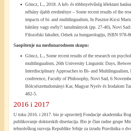
Göncz, L., 2018. A két- és többnyelvűség lélektani hatás
néhány újabb eredménye – Some recent results of the res
impacts of bi- and multilingualism, In Pasztor-Kicsi Mari
hátrány vagy esély?: tanulmányok (pp. 27-40), Novi Sad
Filozofski fakultet, Odsek za hungarologiju, ISBN 978-
Saopštenje na međunarodnom skupu:
Göncz, L., Some recent results of the research on psychol
multilingualism, 26th University Linguistic Days, Betw
Interdisciplinary Approaches to Bi- and Multilingualism, I
conference, Faculty of Philosophy, Novi Sad, 6 Novembe
Bölcsészettudományi Kar, Magyar Nyelv és Irodalom T
482-5.
2016 i 2017
U toku 2016. i 2017. bio je upravitelj Fondacije akademika Bo
publikovanje doktorskih disertacija. Bio je član radne grupe Min
tehnološkog razvoja Republike Srbije za izradu Pravilnika o dvo