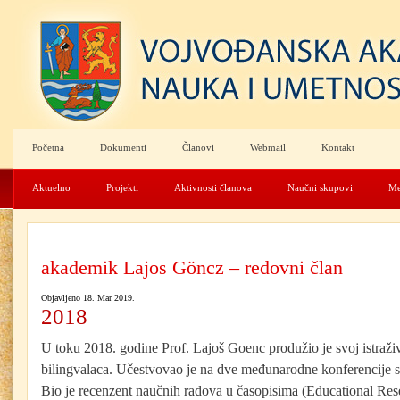
Početna
Dokumenti
Članovi
Webmail
Kontakt
Aktuelno
Projekti
Aktivnosti članova
Naučni skupovi
Me
akademik Lajos Göncz – redovni član
Objavljeno 18. Mar 2019.
2018
U toku 2018. godine Prof. Lajoš Goenc produžio je svoj istraživ
bilingvalaca. Učestvovao je na dve međunarodne konferencije 
Bio je recenzent naučnih radova u časopisima (Educational Re