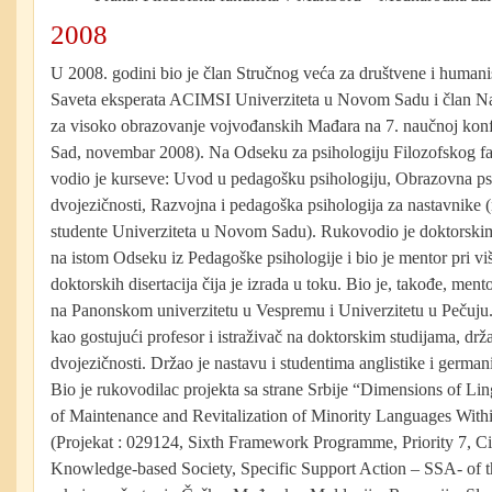
2008
U 2008. godini bio je član Stručnog veća za društvene i humani
Saveta eksperata ACIMSI Univerziteta u Novom Sadu i član 
za visoko obrazovanje vojvođanskih Mađara na 7. naučnoj konf
Sad, novembar 2008). Na Odseku za psihologiju Filozofskog f
vodio je kurseve: Uvod u pedagošku psihologiju, Obrazovna psi
dvojezičnosti, Razvojna i pedagoška psihologija za nastavnike
studente Univerziteta u Novom Sadu). Rukovodio je doktorskim
na istom Odseku iz Pedagoške psihologije i bio je mentor pri viš
doktorskih disertacija čija je izrada u toku. Bio je, takođe, mento
na Panonskom univerzitetu u Vespremu i Univerzitetu u Pečuju. 
kao gostujući profesor i istraživač na doktorskim studijama, drž
dvojezičnosti. Držao je nastavu i studentima anglistike i german
Bio je rukovodilac projekta sa strane Srbije “Dimensions of Lin
of Maintenance and Revitalization of Minority Languages Wit
(Projekat : 029124, Sixth Framework Programme, Priority 7, C
Knowledge-based Society, Specific Support Action – SSA- of