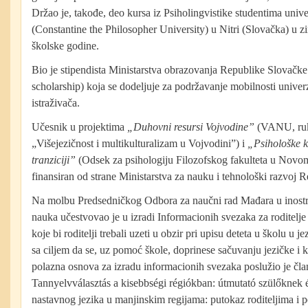
Držao je, takođe, deo kursa iz Psiholingvistike studentima unive
(Constantine the Philosopher University) u Nitri (Slovačka) u
školske godine.
Bio je stipendista Ministarstva obrazovanja Republike Slovačke
scholarship) koja se dodeljuje za podržavanje mobilnosti univerz
istraživača.
Učesnik u projektima
„Duhovni resursi Vojvodine”
(VANU, ru
„Višejezičnost i multikulturalizam u Vojvodini”) i
„Psihološke k
tranziciji”
(Odsek za psihologiju Filozofskog fakulteta u Novom
finansiran od strane Ministarstva za nauku i tehnološki razvoj R
Na molbu Predsedničkog Odbora za naučni rad Mađara u inost
nauka učestvovao je u izradi Informacionih svezaka za roditelj
koje bi roditelji trebali uzeti u obzir pri upisu deteta u školu u 
sa ciljem da se, uz pomoć škole, doprinese sačuvanju jezičke i k
polazna osnova za izradu informacionih svezaka poslužio je čla
Tannyelvválasztás a kisebbségi régiókban: útmutató szülőknek
nastavnog jezika u manjinskim regijama: putokaz roditeljima i