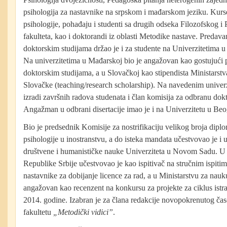
psihologija za nastavnike na srpskom i mađarskom jeziku. Kurs
psihologije, pohađaju i studenti sa drugih odseka Filozofskog 
fakulteta, kao i doktorandi iz oblasti Metodike nastave. Predavan
doktorskim studijama držao je i za studente na Univerzitetima u
Na univerzitetima u Mađarskoj bio je angažovan kao gostujući pr
doktorskim studijama, a u Slovačkoj kao stipendista Ministarst
Slovačke (teaching/research scholarship). Na navedenim univerz
izradi završnih radova studenata i član komisija za odbranu dokto
Angažman u odbrani disertacije imao je i na Univerzitetu u Be
Bio je predsednik Komisije za nostrifikaciju velikog broja diplo
psihologije u inostranstvu, a do isteka mandata učestvovao je i
društvene i humanističke nauke Univerziteta u Novom Sadu. U 
Republike Srbije učestvovao je kao ispitivač na stručnim ispitim
nastavnike za dobijanje licence za rad, a u Ministarstvu za nauku
angažovan kao recenzent na konkursu za projekte za ciklus istr
2014. godine. Izabran je za člana redakcije novopokrenutog ča
fakultetu
„Metodički vidici”
.