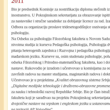
2011
Bio je predsednik Komisije za nostrifikaciju diploma stečenih iz 
inostranstvu. U Pokrajinskom sekretarijatu za obrazovanje ispiti
za nastavnike i stručne saradnike za dobijanje licence za rad. Iz
Odbora za organizaciju proslave tridesetogodišnjice osnivanja s
psihologiju.
Na Odseku za psihologiju Filozofskog fakulteta u Novom Sadu 
nivoima studija iz kurseva Pedagoška psihologija, Psihologija 
pitanja heterogenih zajednica i Razvojna i pedagoška psihologij
mađarskom jeziku. Kurseve su, osim studenata psihologije, pohađ
odseka Filozofskog i Prirodno-matematičkog fakulteta, kao i do
nastave. Rukovodio je izradom i učestvovao u komisijama za o
završnih radova na master studijama, magistarskih radova i dokt
Učestvovao je u projektima „
Kvalitet obrazovnog sistema Srbije
„
Digitalne medijske tehnologije i društveno-obrazovne promen
za nauku i tehnološki razvoj Republike Srbije. Bio je član istr
fakulteta koji je sarađivao na projektu Pokrajinskog sekretarijat
dvojezične nastave na srpskom i engleskom jeziku u ustanovam
na teritoriji AP Vojvodine
”.