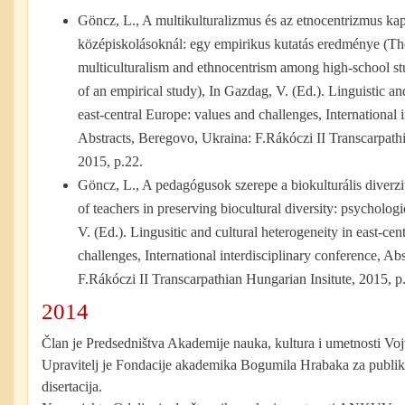
Göncz, L., A multikulturalizmus és az etnocentrizmus kap
középiskolásoknál: egy empirikus kutatás eredménye (Th
multiculturalism and ethnocentrism among high-school stu
of an empirical study), In Gazdag, V. (Ed.). Linguistic an
east-central Europe: values and challenges, International 
Abstracts, Beregovo, Ukraina: F.Rákóczi II Transcarpathi
2015, p.22.
Göncz, L., A pedagógusok szerepe a biokulturális diverz
of teachers in preserving biocultural diversity: psycholog
V. (Ed.). Lingusitic and cultural heterogeneity in east-ce
challenges, International interdisciplinary conference, Ab
F.Rákóczi II Transcarpathian Hungarian Insitute, 2015, p
2014
Član je Predsedništva Akademije nauka, kultura i umetnosti 
Upravitelj je Fondacije akademika Bogumila Hrabaka za publik
disertacija.