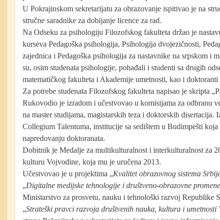
U Pokrajinskom sekretarijatu za obrazovanje ispitivao je na stru
stručne saradnike za dobijanje licence za rad.
Na Odseku za psihologiju Filozofskog fakulteta držao je nastav
kurseva Pedagoška psihologija, Psihologija dvojezičnosti, Peda
zajednica i Pedagoška psihologija za nastavnike na srpskom i 
su, osim studenata psihologije, pohađali i studenti sa drugih od
matematičkog fakulteta i Akademije umetnosti, kao i doktoranti 
Za potrebe studenata Filozofskog fakulteta napisao je skripta „P
Rukovodio je izradom i učestvovao u komisijama za odbranu ve
na master studijama, magistarskih teza i doktorskih disertacija. I
Collegium Talentuma, institucije sa sedištem u Budimpešti koja 
napredovanju doktoranata.
Dobitnik je Medalje za multikulturalnost i interkulturalnost za
kulturu Vojvodine, koja mu je uručena 2013.
Učestvovao je u projektima „
Kvalitet obrazovnog sistema Srbije
„
Digitalne medijske tehnologije i društveno-obrazovne promen
Ministarstvo za prosvetu, nauku i tehnološki razvoj Republike S
„
Strateški pravci razvoja društvenih nauka, kultura i umetnosti