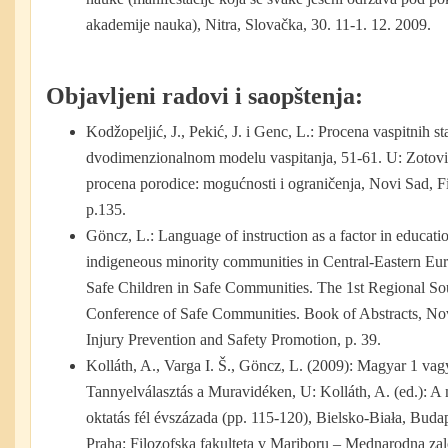
akademije nauka), Nitra, Slovačka, 30. 11-1. 12. 2009.
Objavljeni radovi i saopštenja:
Kodžopeljić, J., Pekić, J. i Genc, L.: Procena vaspitnih 
dvodimenzionalnom modelu vaspitanja, 51-61. U: Zotović,
procena porodice: mogućnosti i ograničenja, Novi Sad, Fi
p.135.
Göncz, L.: Language of instruction as a factor in educati
indigeneous minority communities in Central-Eastern Eu
Safe Children in Safe Communities. The 1st Regional So
Conference of Safe Communities. Book of Abstracts, Nov
Injury Prevention and Safety Promotion, p. 39.
Kolláth, A., Varga I. Š., Göncz, L. (2009): Magyar 1 va
Tannyelválasztás a Muravidéken, U: Kolláth, A. (ed.): A
oktatás fél évszázada
(pp. 115-120), Bielsko-Biała, Buda
Praha: Filozofska fakulteta v Mariboru – Mednarodna za