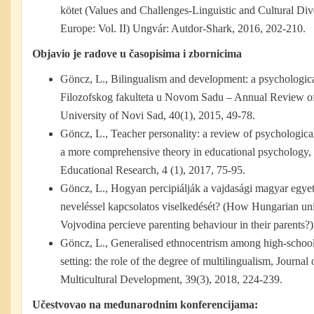
kötet (Values and Challenges-Linguistic and Cultural Dive
Europe: Vol. II) Ungvár: Autdor-Shark, 2016, 202-210.
Objavio je radove u časopisima i zbornicima
Göncz, L., Bilingualism and development: a psychologic
Filozofskog fakulteta u Novom Sadu – Annual Review of 
University of Novi Sad, 40(1), 2015, 49-78.
Göncz, L., Teacher personality: a review of psychological
a more comprehensive theory in educational psychology
Educational Research, 4 (1), 2017, 75-95.
Göncz, L., Hogyan percipiálják a vajdasági magyar egyet
neveléssel kapcsolatos viselkedését? (How Hungarian univ
Vojvodina percieve parenting behaviour in their parents?
Göncz, L., Generalised ethnocentrism among high-school s
setting: the role of the degree of multilingualism, Journal
Multicultural Development, 39(3), 2018, 224-239.
Učestvovao na međunarodnim konferencijama: