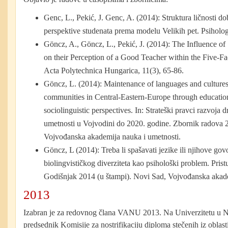
Genc, L., Pekić, J. Genc, A. (2014): Struktura ličnosti do
perspektive studenata prema modelu Velikih pet. Psiholog
Göncz, A., Göncz, L., Pekić, J. (2014): The Influence of 
on their Perception of a Good Teacher within the Five-Fa
Acta Polytechnica Hungarica, 11(3), 65-86.
Göncz, L. (2014): Maintenance of languages and cultures
communities in Central-Eastern-Europe through education
sociolinguistic perspectives. In: Strateški pravci razvoja 
umetnosti u Vojvodini do 2020. godine. Zbornik radova 
Vojvođanska akademija nauka i umetnosti.
Göncz, L (2014): Treba li spašavati jezike ili njihove g
biolingvističkog diverziteta kao psihološki problem. Pr
Godišnjak 2014 (u štampi). Novi Sad, Vojvođanska akade
2013
Izabran je za redovnog člana VANU 2013. Na Univerzitetu u 
predsednik Komisije za nostrifikaciju diploma stečenih iz oblasti