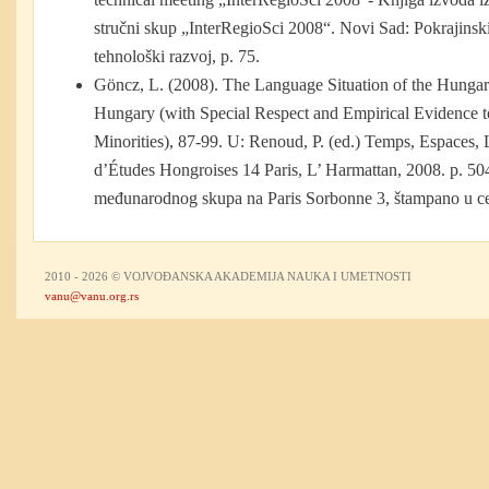
stručni skup „InterRegioSci 2008“. Novi Sad: Pokrajinski 
tehnološki razvoj, p. 75.
Göncz, L. (2008). The Language Situation of the Hungar
Hungary (with Special Respect and Empirical Evidence 
Minorities), 87-99. U: Renoud, P. (ed.) Temps, Espaces,
d’Études Hongroises 14 Paris, L’ Harmattan, 2008. p. 50
međunarodnog skupa na Paris Sorbonne 3, štampano u ce
2010 - 2026 © VOJVOĐANSKA AKADEMIJA NAUKA I UMETNOSTI
vanu@vanu.org.rs