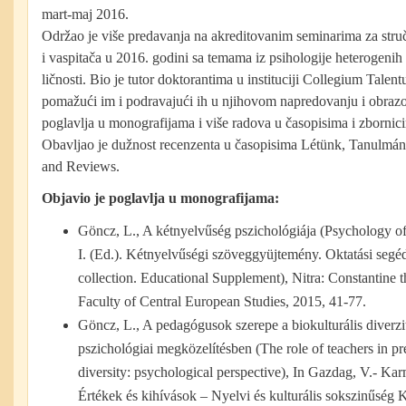
mart-maj 2016.
Održao je više predavanja na akreditovanim seminarima za stru
i vaspitača u 2016. godini sa temama iz psihologije heterogenih 
ličnosti. Bio je tutor doktorantima u instituciji Collegium Tal
pomažući im i podravajući ih u njihovom napredovanju i obrazo
poglavlja u monografijama i više radova u časopisima i zbornici
Obavljao je dužnost recenzenta u časopisima Létünk, Tanulmá
and Reviews.
Objavio je poglavlja u monografijama:
Göncz, L., A kétnyelvűség pszichológiája (Psychology o
I. (Ed.). Kétnyelvűségi szöveggyüjtemény. Oktatási segédl
collection. Educational Supplement), Nitra: Constantine t
Faculty of Central European Studies, 2015, 41-77.
Göncz, L., A pedagógusok szerepe a biokulturális diverz
pszichológiai megközelítésben (The role of teachers in pr
diversity: psychological perspective), In Gazdag, V.- Karm
Értékek és kihívások – Nyelvi és kulturális sokszinűség