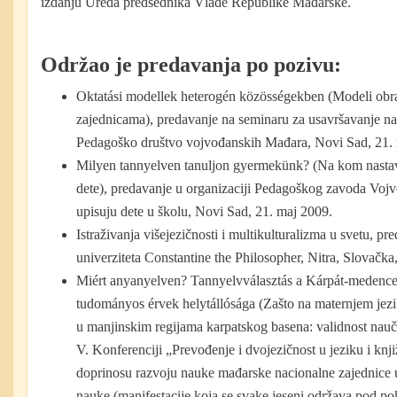
izdanju Ureda predsednika Vlade Republike Mađarske.
Održao je predavanja
po
pozivu
:
Oktatási modellek heterogén közösségekben (Modeli obr
zajednicama), predavanje na seminaru za usavršavanje na
Pedagoško društvo vojvođanskih Mađara, Novi Sad, 21. 
Milyen tannyelven tanuljon gyermekünk? (Na kom nasta
dete), predavanje u organizaciji Pedagoškog zavoda Vojvo
upisuju dete u školu, Novi Sad, 21. maj 2009.
Istraživanja višejezičnosti i multikulturalizma u svetu, p
univerziteta Constantine the Philosopher, Nitra, Slovačk
Miért anyanyelven? Tannyelvválasztás a Kárpát-medencei
tudományos érvek helytállósága (Zašto na maternjem jezi
u manjinskim regijama karpatskog basena: validnost nauč
V. Konferenciji „Prevođenje i dvojezičnost u jeziku i knj
doprinosu razvoju nauke mađarske nacionalne zajednice
nauke (manifestacije koja se svake jeseni održava pod p