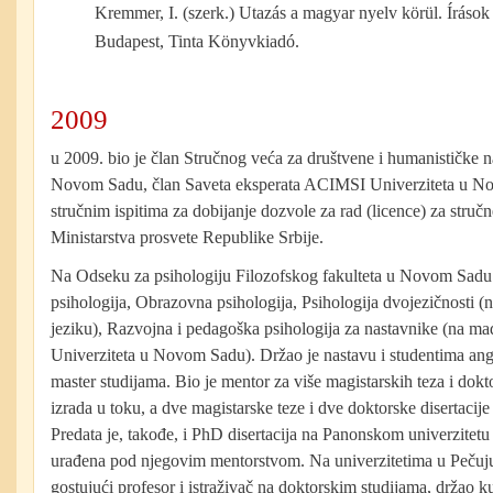
Kremmer, I. (szerk.) Utazás a magyar nyelv körül. Írások 
Budapest, Tinta Könyvkiadó.
2009
u 2009. bio je član Stručnog veća za društvene i humanističke 
Novom Sadu, član Saveta eksperata ACIMSI Univerziteta u Nov
stručnim ispitima za dobijanje dozvole za rad (licence) za struč
Ministarstva prosvete Republike Srbije.
Na Odseku za psihologiju Filozofskog fakulteta u Novom Sadu
psihologija, Obrazovna psihologija, Psihologija dvojezičnosti 
jeziku), Razvojna i pedagoška psihologija za nastavnike (na ma
Univerziteta u Novom Sadu). Držao je nastavu i studentima angl
master studijama. Bio je mentor za više magistarskih teza i doktor
izrada u toku, a dve magistarske teze i dve doktorske disertacije
Predata je, takođe, i PhD disertacija na Panonskom univerzite
urađena pod njegovim mentorstvom. Na univerzitetima u Pečuju
gostujući profesor i istraživač na doktorskim studijama, držao ku