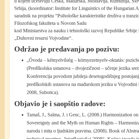
u kojem učestvuju Češka, Mađarska, Moldavija, Rumunija, Slov
Srbija, (koordinator: Institute for Linguistics of the Hungarian
saradnik na projektu “Psihološke karakteristike društva u tranzi
Filozofskog fakulteta u Novom Sadu
kod Ministarstva za nauku i tehnološki razvoj Republike Srbij
„Duhovni resursi Vojvodine“.
Održao je predavanja po pozivu:
„Óvoda – kétnyelvűség – környezetnyelv-oktatás: pszich
(Predškolska ustanova – dvojezičnost – učenje jezika sred
Konferencija povodom jubileja desetogodišnjeg postojanj
predškolskih ustanova na mađarskom jeziku u Vojvodini
2008, Subotica).
Objavio je i saopštio radove:
Tamaš, J., Salma, J. i Genc, L. (2008.) Harmonization o
Sovereignty and the Myth on Human Rights – Harmonizac
naroda i mita o ljudskim pravima. (2008). Book of Abstract
technical meeting „InterRegioSci 2008“- Knjiga izvoda iz