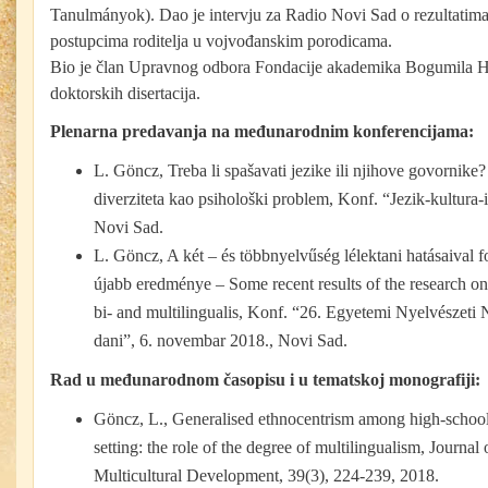
Tanulmányok). Dao je intervju za Radio Novi Sad o rezultatima
postupcima roditelja u vojvođanskim porodicama.
Bio je član Upravnog odbora Fondacije akademika Bogumila H
doktorskih disertacija.
Plenarna predavanja na međunarodnim konferencijama:
L. Göncz, Treba li spašavati jezike ili njihove govornike
diverziteta kao psihološki problem, Konf. “Jezik-kultura-id
Novi Sad.
L. Göncz, A két – és többnyelvűség lélektani hatásaival 
újabb eredménye – Some recent results of the research on
bi- and multilingualis, Konf. “26. Egyetemi Nyelvészeti 
dani”, 6. novembar 2018., Novi Sad.
Rad u međunarodnom časopisu i u tematskoj monografiji:
Göncz, L., Generalised ethnocentrism among high-school s
setting: the role of the degree of multilingualism, Journal
Multicultural Development, 39(3), 224-239, 2018.