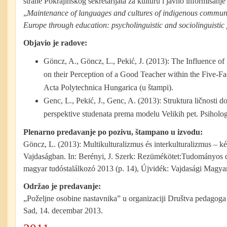
strane Pokrajinskog sekretarijata za kulturu i javno informisanje 
„
Maintenance of languages and cultures of indigenous communi
Europe through education: psycholinguistic and sociolinguistic 
Objavio je radove:
Göncz, A., Göncz, L., Pekić, J. (2013): The Influence of 
on their Perception of a Good Teacher within the Five-Fa
Acta Polytechnica Hungarica (u štampi).
Genc, L., Pekić, J., Genc, A. (2013): Struktura ličnosti d
perspektive studenata prema modelu Velikih pet. Psihologi
Plenarno predavanje po pozivu, štampano u izvodu:
Göncz, L. (2013): Multikulturalizmus és interkulturalizmus – k
Vajdaságban. In: Berényi, J. Szerk: Rezümékötet:Tudományos 
magyar tudóstalálkozó 2013 (p. 14), Újvidék: Vajdasági Magya
Održao je predavanje:
„Poželjne osobine nastavnika” u organizaciji Društva pedagog
Sad, 14. decembar 2013.