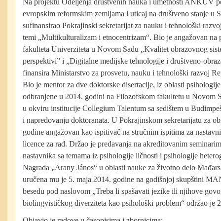
Na projektu Odeljenja društvenih nauka i umetnosti ANKUV po
evropskim reformskim zemljama i uticaj na društveno stanje u Srb
sufinansirao Pokrajinski sekretarijat za nauku i tehnološki razv
temi „Multikulturalizam i etnocentrizam“. Bio je angažovan na 
fakulteta Univerziteta u Novom Sadu „Kvalitet obrazovnog sist
perspektivi” i „Digitalne medijske tehnologije i društveno-obr
finansira Ministarstvo za prosvetu, nauku i tehnološki razvoj Re
Bio je mentor za dve doktorske disertacije, iz oblasti psihologije 
odbranjene u 2014. godini na Filozofskom fakultetu u Novom Sa
u okviru institucije Collegium Talentum sa sedištem u Budimpeš
i napredovanju doktoranata. U Pokrajinskom sekretarijatu za o
godine angažovan kao ispitivač na stručnim ispitima za nastavni
licence za rad. Držao je predavanja na akreditovanim seminarim
nastavnika sa temama iz psihologije ličnosti i psihologije hetero
Nagrada „Arany János“ u oblasti nauke za životno delo Mađa
uručena mu je 5. maja 2014. godine na godišnjoj skupštini MA
besedu pod naslovom „Treba li spašavati jezike ili njihove gov
biolingvističkog diverziteta kao psihološki problem“ održao je 
Objavio je radove u časopisima i zbornicima: