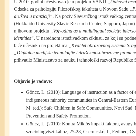
U 2010. godini učestvovao je u projektu VANU
„Duhovni resu
Odseka za psihologiju Filozofskog fakulteta u Novom Sadu
„Ps
društva u tranziciji”
. Na poziv Slavističkog istraživačkog cent
(Hokkaido University Slavic Research Center, Sapporo, Japan) u
njihovom projektu
„Vojvodina as a multilingual society: interse
identities”
. U narednom istraživačkom ciklusu, za koji su podne
biće učesnik i na projektima
„Kvalitet obrazovnog sistema Srbij
„Digitalne medijske tehnologije i društveno-obrazovne promen
prihvatilo Ministarstvo za nauku i tehnološki razvoj Republike S
Objavio je radove:
Göncz, L. (2010): Language of instruction as a factor of 
indigeneous minority communities in Central-Eastern Eu
M. (ed.): Safe Children in Safe Communities, Novi Sad, N
Prevention and Safety Promotion.
Göncz, L. (2010): Kontra Miklós impakt faktora, avagy 
szociolingvisztikához, 25-28, Csernicskó, I., Fedinec, C