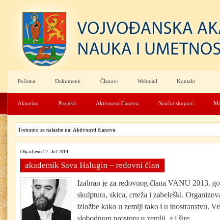
Početna
Dokumenti
Članovi
Webmail
Kontakt
Aktuelno
Projekti
Aktivnosti članova
Naučni skupovi
Me
Trenutno se nalazite na: Aktivnosti članova
Objavljeno 27. Jul 2014.
akademik Sava Halugin – redovni član
Izabran je za redovnog člana VANU 2013. godi
skulptura, skica, crteža i zabeleški. Organizov
izložbe kako u zemlji tako i u inostranstvu. Vr
slobodnom prostoru u zemlji, a i šire...