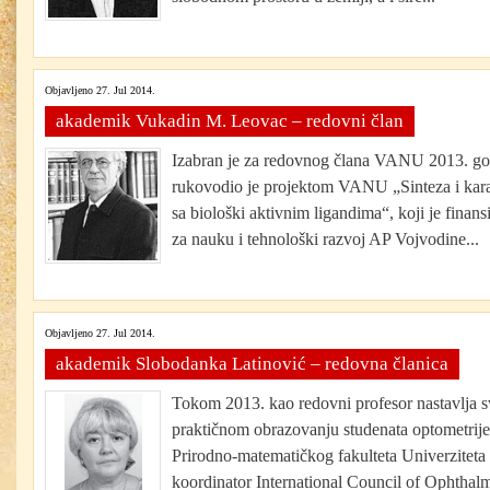
Objavljeno 27. Jul 2014.
akademik Vukadin M. Leovac – redovni član
Izabran je za redovnog člana VANU 2013. g
rukovodio je projektom VANU „Sinteza i kara
sa biološki aktivnim ligandima“, koji je finansi
za nauku i tehnološki razvoj AP Vojvodine...
Objavljeno 27. Jul 2014.
akademik Slobodanka Latinović – redovna članica
Tokom 2013. kao redovni profesor nastavlja sv
praktičnom obrazovanju studenata optometrij
Prirodno-matematičkog fakulteta Univerzite
koordinator International Council of Ophthal