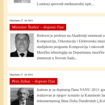
London) sprovodi međunarodni ispit...
Objavljeno 27. Jul 2014.
Miroslav Štatkić – dopisni član
Redovni je profesor na Akademiji umetnosti 
Kompoziciju, Orkestraciju i Elektronsku muzi
studijskom programu Kompozicija i rukovodi 
Muzičku tehnologiju na Departmanu muzičke
umetnosti u Novom Sadu...
Objavljeno 27. Jul 2014.
Pero Zubac – dopisni član
Izabran je za dopisnog člana VANU 2013. go
realizovan je njegov scenario sa Katarinom Ja
dokumentarnog filma Doba Dunđerskih („Košu