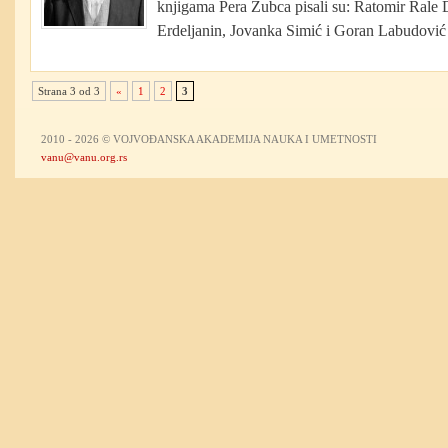
knjigama Pera Zubca pisali su: Ratomir Rale
Erdeljanin, Jovanka Simić i Goran Labudović 
Strana 3 od 3
«
1
2
3
2010 - 2026 © VOJVOĐANSKA AKADEMIJA NAUKA I UMETNOSTI
vanu@vanu.org.rs