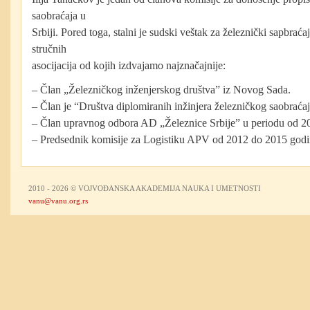
saobraćaja u
Srbiji. Pored toga, stalni je sudski veštak za železnički sapbrać
stručnih
asocijacija od kojih izdvajamo najznačajnije:
– Član „Železničkog inženjerskog društva” iz Novog Sada.
– Član je “Društva diplomiranih inžinjera železničkog saobraćaj
– Član upravnog odbora AD „Železnice Srbije” u periodu od 2
– Predsednik komisije za Logistiku APV od 2012 do 2015 god
2010 - 2026 © VOJVOĐANSKA AKADEMIJA NAUKA I UMETNOSTI
vanu@vanu.org.rs