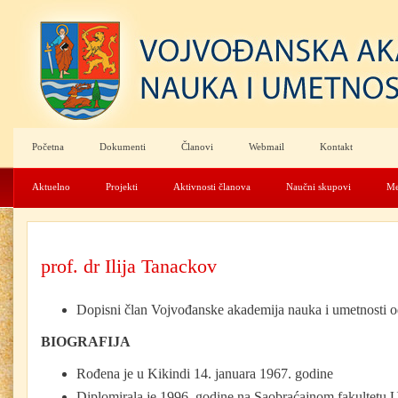
Početna
Dokumenti
Članovi
Webmail
Kontakt
Aktuelno
Projekti
Aktivnosti članova
Naučni skupovi
Me
prof. dr Ilija Tanackov
Dopisni član Vojvođanske akademija nauka i umetnosti 
BIOGRAFIJA
Rođena je u Kikindi 14. januara 1967. godine
Diplomirala je 1996. godine na Saobraćajnom fakultetu 