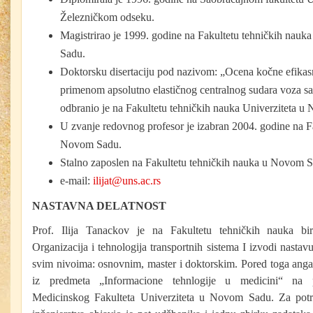
Železničkom odseku.
Magistrirao je 1999. godine na Fakultetu tehničkih nauk
Sadu.
Doktorsku disertaciju pod nazivom: „Ocena kočne efikasno
primenom apsolutno elastičnog centralnog sudara voza s
odbranio je na Fakultetu tehničkih nauka Univerziteta 
U zvanje redovnog profesor je izabran 2004. godine na F
Novom Sadu.
Stalno zaposlen na Fakultetu tehničkih nauka u Novom S
e-mail:
ilijat@uns.ac.rs
NASTAVNA DELATNOST
Prof. Ilija Tanackov je na Fakultetu tehničkih nauka b
Organizacija i tehnologija transportnih sistema I izvodi nastavu
svim nivoima: osnovnim, master i doktorskim. Pored toga anga
iz predmeta „Informacione tehnlogije u medicini“ na p
Medicinskog Fakulteta Univerziteta u Novom Sadu. Za potr