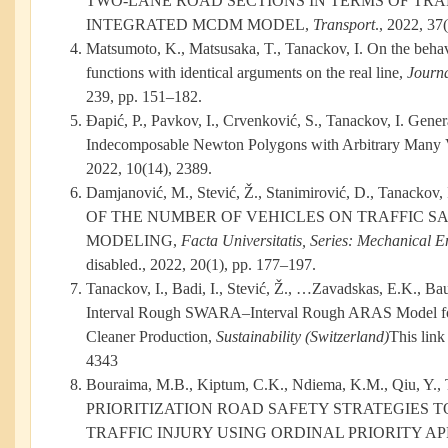
TWO-LANE ROAD SECTIONS IN TERMS OF TRAF
INTEGRATED MCDM MODEL,
Transport
., 2022, 37
Matsumoto, K., Matsusaka, T., Tanackov, I. On the behavi
functions with identical arguments on the real line,
Journ
239, pp. 151–182.
Ðapić, P., Pavkov, I., Crvenković, S., Tanackov, I. Gener
Indecomposable Newton Polygons with Arbitrary Many V
2022, 10(14), 2389.
Damjanović, M., Stević, Ž., Stanimirović, D., Tanackov
OF THE NUMBER OF VEHICLES ON TRAFFIC S
MODELING,
Facta Universitatis, Series: Mechanical E
disabled., 2022, 20(1), pp. 177–197.
Tanackov, I., Badi, I., Stević, Ž., …Zavadskas, E.K., B
Interval Rough SWARA–Interval Rough ARAS Model for 
Cleaner Production,
Sustainability (Switzerland)
This link
4343
Bouraima, M.B., Kiptum, C.K., Ndiema, K.M., Qiu, Y., T
PRIORITIZATION ROAD SAFETY STRATEGIES
TRAFFIC INJURY USING ORDINAL PRIORITY A