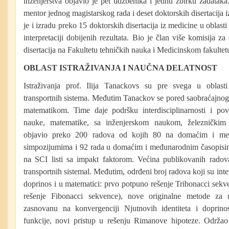
inženjerstva objavio je pet udžbenika i jednu zbirku zadataka.
mentor jednog magistarskog rada i deset doktorskih disertacija i
je i izradu preko 15 doktorskih disertacija iz medicine u oblasti
interpretaciji dobijenih rezultata. Bio je član više komisija 
disertacija na Fakultetu tehničkih nauka i Medicinskom fakult
OBLAST ISTRAŽIVANJA I NAUČNA DELATNOST
Istraživanja prof. Ilija Tanackovs su pre svega u oblasti 
transportnih sistema. Međutim Tanackov se pored saobraćajnog 
matematikom. Time daje podršku interdisciplinarnosti i pov
nauke, matematike, sa inženjerskom naukom, železničkim
objavio preko 200 radova od kojih 80 na domaćim i me
simpozijumima i 92 rada u domaćim i međunarodnim časopisim
na SCI listi sa impakt faktorom. Većina publikovanih radova
transportnih sistemal. Međutim, odrđeni broj radova koji su inte
doprinos i u matematici: prvo potpuno rešenje Tribonacci sek
rešenje Fibonacci sekvence), nove originalne metode za 
zasnovanu na konvergenciji Njutnovih identiteta i doprino
funkcije, novi pristup u rešenju Rimanove hipoteze. Održao