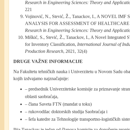
Research in Engineering Sciences: Theory and Applicati
221
Vojinović, N., Stević, Ž., Tanackov, I., A NOVE
ANALYSIS FOR ASSESSMENT OF HEALTHCARE
Research in Engineering Sciences: Theory and Applicati
Miškić, S., Stević, Ž., Tanackov, I., A Novel Integ
for Inventory Classification,
International Journal of Ind
Production Research
, 2021, 32(4)
DRUGE VAŽNE INFORMACIJE
Na Fakultetu tehničkih nauka i Univerzitetu u Novom Sadu obavl
kojih izdvajamo najznačajnije:
– predsednik Univerzitetske komisije za priznavanje stran
oblasti saobraćaja,
– člana Saveta FTN (mandat u toku)
– rukovodilac doktorskih studija Saobraćaja i
– šefa katedre za Tehnologije transportno-logističkih sist
Ilija Tanackov je jedan od članova komisije za donošenje propis