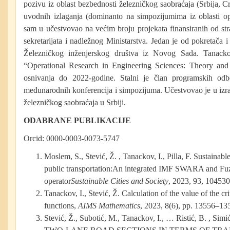
pozivu iz oblast bezbednosti železničkog saobraćaja (Srbija, C
uvodnih izlaganja (dominanto na simpozijumima iz oblasti o
sam u učestvovao na većim broju projekata finansiranih od st
sekretarijata i nadležnog Ministarstva. Jedan je od pokretač
Železničkog inženjerskog društva iz Novog Sada. Tanacko
“Operational Research in Engineering Sciences: Theory and
osnivanja do 2022-godine. Stalni je član programskih odb
međunarodnih konferencija i simpozijuma. Učestvovao je u izrad
železničkog saobraćaja u Srbiji.
ODABRANE PUBLIKACIJE
Orcid: 0000-0003-0073-5747
Moslem, S., Stević, Ž. , Tanackov, I., Pilla, F. Sustainab
public transportation:An integrated IMF SWARA and Fu
operator
Sustainable Cities and Society
, 2023, 93, 104530
Tanackov, I., Stević, Ž. Calculation of the value of the cri
functions,
AIMS Mathematics
, 2023, 8(6), pp. 13556–13
Stević, Ž., Subotić, M., Tanackov, I., … Ristić, B. ,