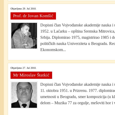
Objavljeno 29. Jul 2010.
Prof. dr Jovan Komšić
Dopisni član Vojvođanske akademije nauka i 
1952. u Laćarku – opština Sremska Mitrovica
Srbija. Diplomirao 1975, magistrirao 1985 i d
političkih nauka Univerziteta u Beogradu. Red
Ekonomskom...
Objavljeno 27. Jul 2010.
Mr Miroslav Štatkić
Dopisni član Vojvođanske akademije nauka i
11. oktobra 1951. u Prizrenu. 1977. diplomir
umetnosti u Beogradu, smer kompozicija (u kla
delom – Muzika 77 za orgulje, mešoviti hor i ve