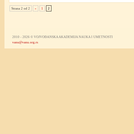
Strana 2 od 2
«
1
2
2010 - 2026 © VOJVOĐANSKA AKADEMIJA NAUKA I UMETNOSTI
vanu@vanu.org.rs