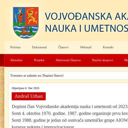
Početna
Dokumenti
Članovi
Webmail
Kontakt
Aktuelno
Projekti
Aktivnosti članova
Naučni skupovi
Me
Trenutno se nalazite na: Dopisni članovi
Objavljeno 6. Dec 2023.
Andraš Urban
Dopisni član Vojvođanske akademija nauka i umetnosti od 20
Senti 4. oktobra 1970. godine. 1987. godine organizuje prvu kr
Senti 1988. godine je jedan od osnivača umetničke grupe AIO
kurseve pokreta i improvizacionog...